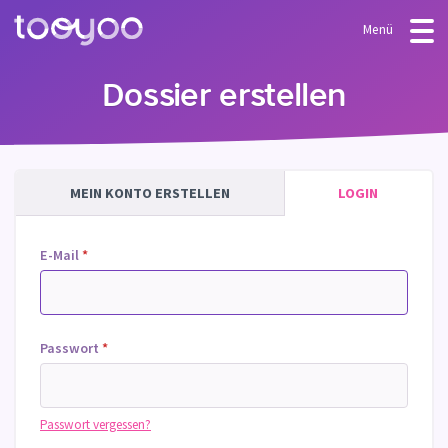
Menü
ANGEBOT
Dossier erstellen
Abonnement
BLOG
FAQ
Dienstleistungen
MEIN KONTO ERSTELLEN
LOGIN
Vorlagen & Assistenten
E-Mail
*
Passwort
*
Passwort vergessen?