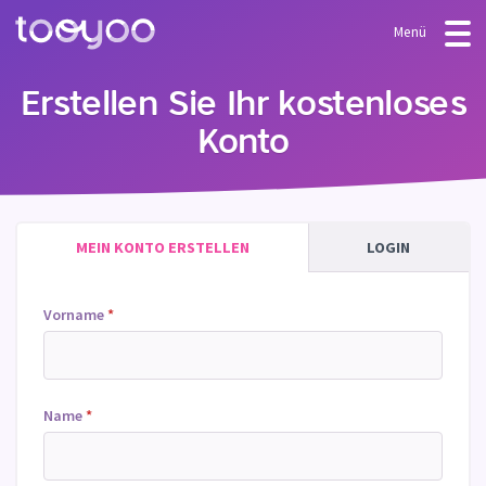
Menü
ANGEBOT
Erstellen Sie Ihr kostenloses
Konto
Abonnement
BLOG
FAQ
Dienstleistungen
Vorlagen & Assistenten
MEIN KONTO ERSTELLEN
LOGIN
Vorname
*
Name
*