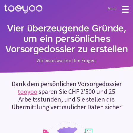
Menü
ANGEBOT
Vier überzeugende Gründe,
um ein persönliches
Abonnement
BLOG
Vorsorgedossier zu erstellen
FAQ
Dienstleistungen
Wir beantworten Ihre Fragen.
Vorlagen & Assistenten
LOGIN
Dank dem persönlichen Vorsorgedossier
MEIN KONTO ERSTELLEN
tooyoo
sparen Sie CHF 2’500 und 25
Arbeitsstunden, und Sie stellen die
Übermittlung vertraulicher Daten sicher