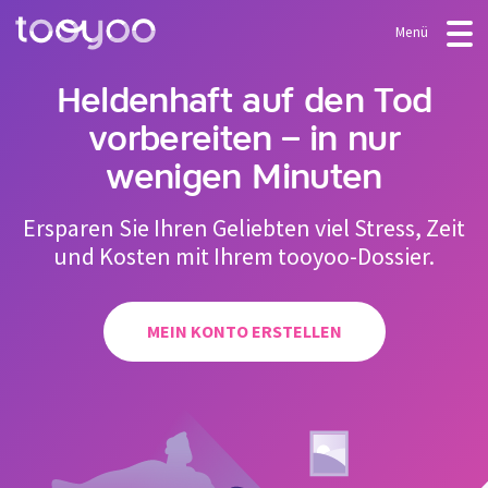
Menü
ANGEBOT
Heldenhaft auf den Tod
vorbereiten – in nur
Abonnement
BLOG
wenigen Minuten
FAQ
Dienstleistungen
Ersparen Sie Ihren Geliebten viel Stress, Zeit
Vorlagen & Assistenten
und Kosten mit Ihrem tooyoo-Dossier.
LOGIN
MEIN KONTO ERSTELLEN
MEIN KONTO ERSTELLEN